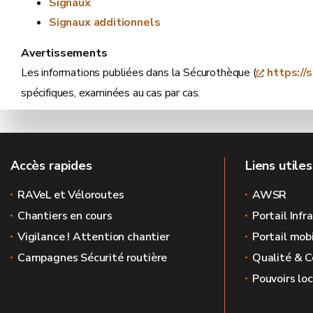
Signaux
Signaux additionnels
Avertissements
Les informations publiées dans la Sécurothèque (
https://
spécifiques, examinées au cas par cas.
Accès rapides
Liens utiles
RAVeL et Véloroutes
AWSR
Chantiers en cours
Portail Infr
Vigilance ! Attention chantier
Portail mobi
Campagnes Sécurité routière
Qualité & C
Pouvoirs lo