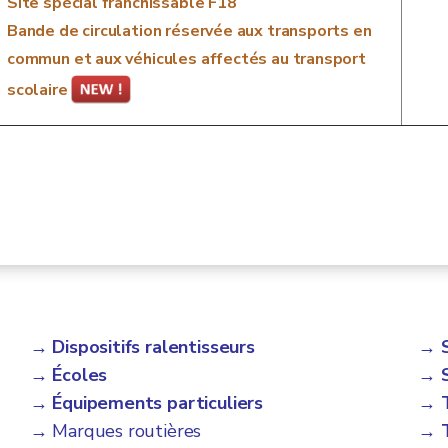
Site spécial franchissable F18
Bande de circulation réservée aux transports en
commun et aux véhicules affectés au transport
scolaire
→ Dispositifs ralentisseurs
→ S
→ Écoles
→ 
→ Équipements particuliers
→ T
→ Marques routières
→ T