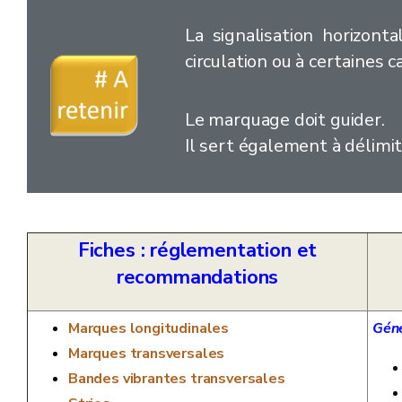
La signalisation horizont
circulation ou à certaines 
Le marquage doit guider.
Il sert également à délimite
Fiches : réglementation et
recommandations
Marques longitudinales
Géné
Marques transversales
Bandes vibrantes transversales