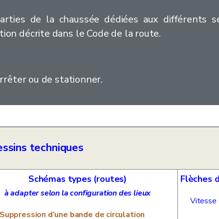
 parties de la chaussée dédiées aux différents 
tion décrite dans le Code de la route.
arrêter ou de stationner.
ssins techniques
Schémas types (routes)
Flèches d
à adapter selon la configuration des lieux
Vitesse
Suppression d’une bande de circulation