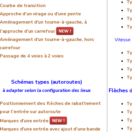
Ty
Courbe de transition
Ty
Approche d’un virage ou d’une pente
Ty
Aménagement d'un tourne-à-gauche, à
Ty
l'approche d'un carrefour
Aménagement d'un tourne-à-gauche, hors
Vitesse
carrefour
Ty
Passage de 4 voies à 2 voies
Ty
Ty
Ty
Schémas types (autoroutes)
Flèches 
à adapter selon la configuration des lieux
Positionnement des flèches de rabattement
Ty
pour l'entrée sur autoroute
Ty
Ty
Marques d'une entrée
Ty
Marques d'une entrée avec ajout d'une bande