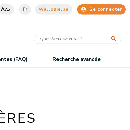
A
Fr
Wallonie.be
Se connecter
A
A
entes (FAQ)
Recherche avancée
ÈRES