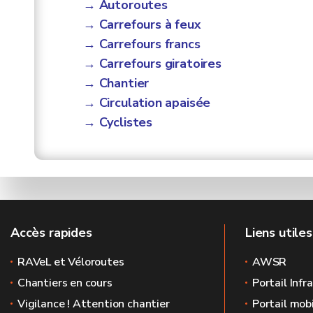
→
Autoroutes
→ Carrefours à feux
→ Carrefours francs
→ Carrefours giratoires
→ Chantier
→ Circulation apaisée
→ Cyclistes
Accès rapides
Liens utiles
RAVeL et Véloroutes
AWSR
Chantiers en cours
Portail Infr
Vigilance ! Attention chantier
Portail mobi