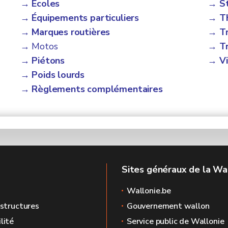
→ Écoles
→ S
→ Équipements particuliers
→ Th
→ Marques routières
→ Tr
→ Motos
→ Tr
→ Piétons
→ Vi
→ Poids lourds
→ Règlements complémentaires
Sites généraux de la Wa
Wallonie.be
astructures
Gouvernement wallon
lité
Service public de Wallonie