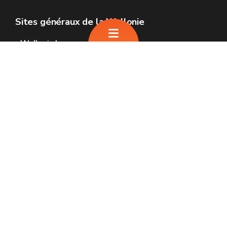
Sites généraux de la Wallonie
Wallonie.be
Gouvernement wallon
Service public de Wallonie
Wallex
Géoportail
Jobs
Nous contacter
SPW Infrastructures