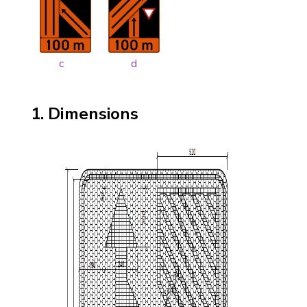
c
d
Dimensions