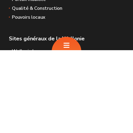
Qualité & Construction
Pouvoirs locaux
Sites généraux de la Wallonie
Wallonie.be
Gouvernement wallon
Service public de Wallonie
Wallex
Géoportail
Jobs
Nous contacter
SPW Infrastructures