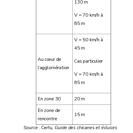
130 m
V = 70 km/h à
85 m
V = 50 km/h à
45 m
Au cœur de
Cas particulier
l’agglomération
V = 70 km/h à
85 m
En zone 30
20 m
En zone de
15 m
rencontre
Source :
Certu
, Guide des chicanes et écluses