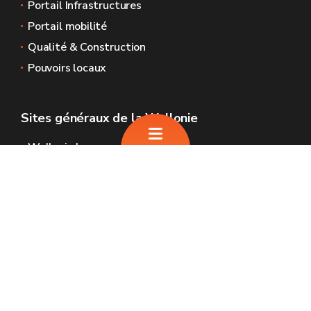
Portail Infrastructures
Portail mobilité
Qualité & Construction
Pouvoirs locaux
Sites généraux de la Wallonie
Wallonie.be
Gouvernement wallon
Service public de Wallonie
Wallex
Géoportail
Jobs
Nous contacter