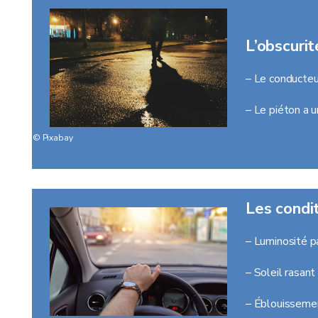
L’obscuri
– Le conducteu
– Le piéton a 
© Pixabay
Les condi
– Luminosité pa
– Soleil rasant
– Éblouisseme