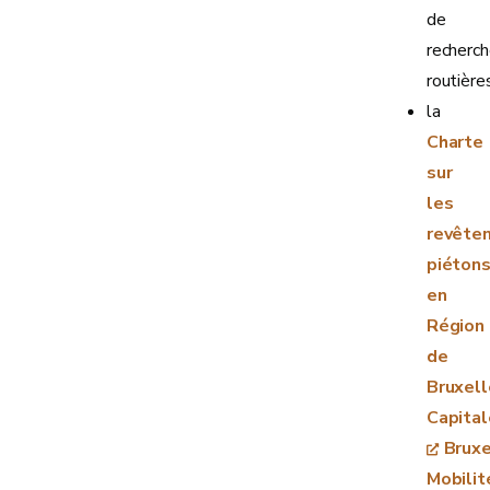
de
recherc
routière
la
Charte
sur
les
revête
piéton
en
Région
de
Bruxell
Capital
Bruxe
Mobilit