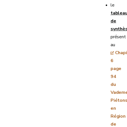
le
tablea
de
synthè
présent
au
Chapi
6
page
94
du
Vadem
Piéton
en
Région
de