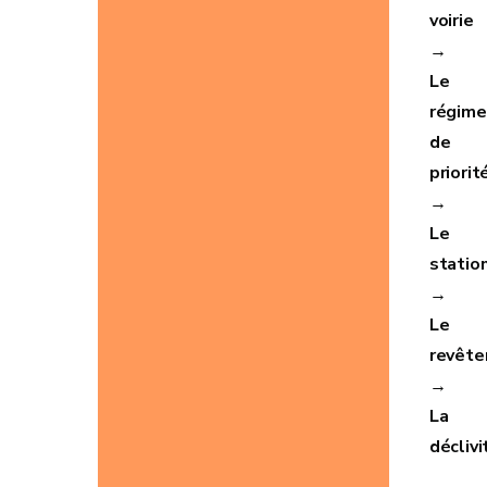
voirie
→
Le
régime
de
priorit
→
Le
statio
→
Le
revêt
→
La
déclivi