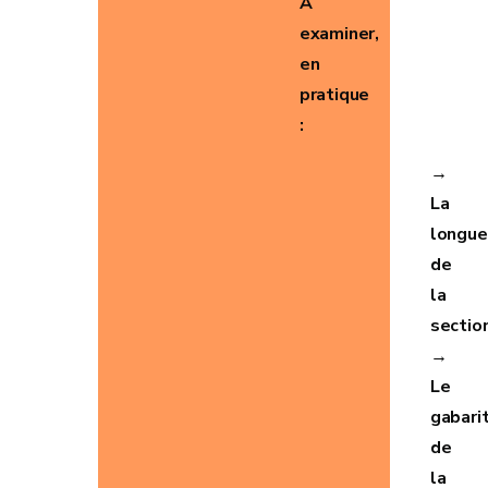
A
examiner,
en
pratique
:
→
La
longue
de
la
sectio
→
Le
gabari
de
la