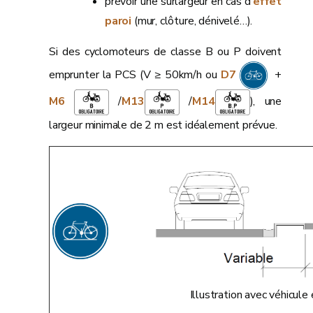
prévoir une surlargeur en cas d’
effet
paroi
(mur, clôture, dénivelé…).
Si des cyclomoteurs de classe B ou P doivent
emprunter la PCS (V ≥ 50km/h ou
D7
+
M6
/
M13
/
M14
), une
largeur minimale de 2 m est idéalement prévue.
Illustration avec véhicu