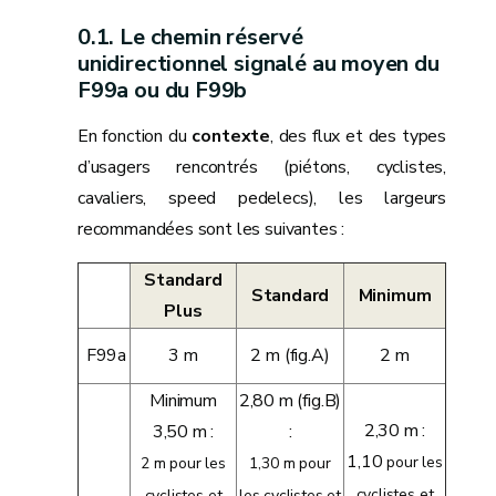
Le chemin réservé
unidirectionnel signalé au moyen du
F99a ou du F99b
En fonction du
contexte
, des flux et des types
d’usagers rencontrés (piétons, cyclistes,
cavaliers, speed pedelecs), les largeurs
recommandées sont les suivantes :
Standard
Standard
Minimum
Plus
F99a
3 m
2 m (fig.A)
2 m
Minimum
2,80 m (fig.B)
2,30 m :
3,50 m :
:
1,10
pour les
2 m pour les
1,30 m pour
cyclistes et
cyclistes et
les cyclistes et