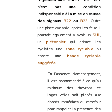
règlementaire après les feux
n’est pas une condition
indispensable à la mise en œuvre
des signaux
B22
ou
B23
. Outre
une piste cyclable, après les feux, il
pourrait également y avoir un
SUL
,
un
piétonnier
qui admet les
cyclistes, une
zone cyclable
ou
encore une
bande cyclable
suggérée
.
En l’absence d’aménagement,
il est recommandé à ce qu’au
minimum des chevrons et
logos vélos soit placés aux
abords immédiats du carrefour
pour rappeler la présence des