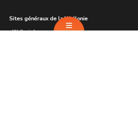
Sites généraux de la Wallonie
Wallonie.be
Gouvernement wallon
Service public de Wallonie
Wallex
Géoportail
Jobs
Nous contacter
SPW Infrastructures