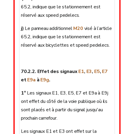
65.2, indique que le stationnement est
réservé aux speed pedelecs.
j)
Le panneau additionnel
M20
visé à l’article
65.2, indique que le stationnement est
réservé aux bicyclettes et speed pedelecs.
70.2.2. Effet des signaux
E1
,
E3
,
E5
,
E7
et
E9a
à
E9g
.
1°
Les signaux E1, E3, E5, E7 et E9a à E9j
ont effet du côté de la voie publique où ils
sont placés et à partir du signal jusqu'au
prochain carrefour.
Les signaux E1 et E3 ont effet sur la